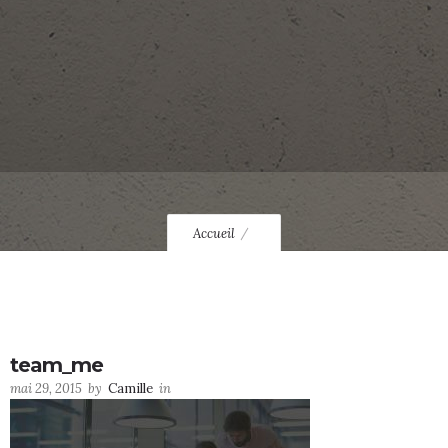
Accueil
team_me
mai 29, 2015
by
Camille
in