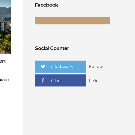
Facebook
Social Counter
en
Follow
0 followers
iness
Like
0 fans