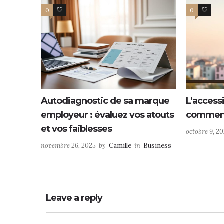
0
0
0
0
Autodiagnostic de sa marque
L’access
employeur : évaluez vos atouts
comment
et vos faiblesses
octobre 9, 2
novembre 26, 2025
by
Camille
in
Business
Leave a reply