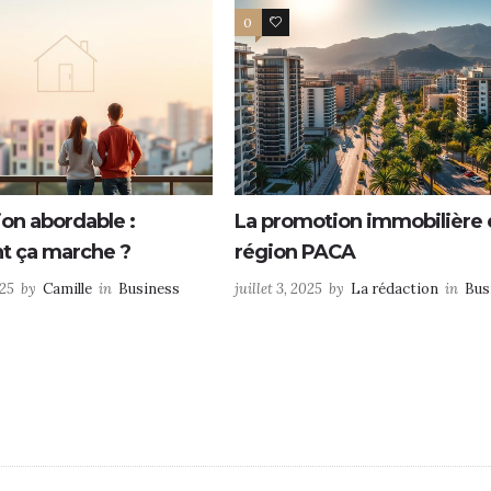
0
0
ion abordable :
La promotion immobilière 
 ça marche ?
région PACA
025
by
Camille
in
Business
juillet 3, 2025
by
La rédaction
in
Bus