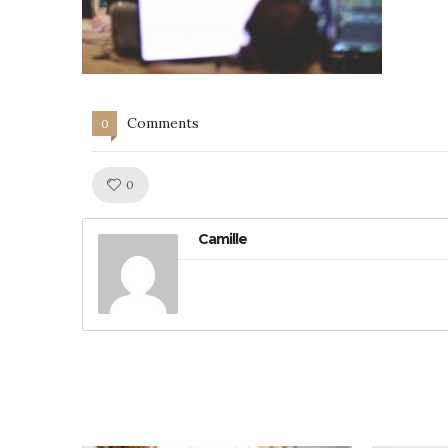
Comments
0
Like!
0
Camille