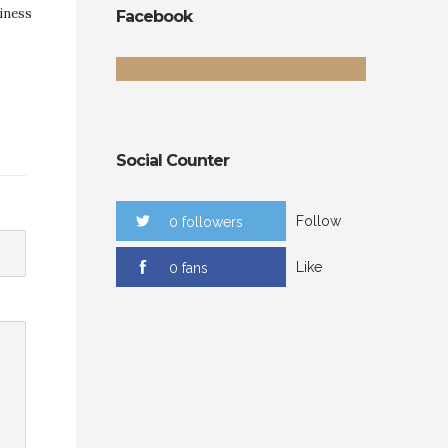
iness
Facebook
Social Counter
Follow
0 followers
Like
0 fans