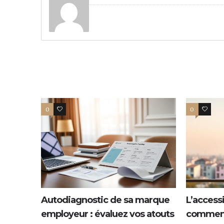
0
0
0
0
Autodiagnostic de sa marque
L’access
employeur : évaluez vos atouts
comment