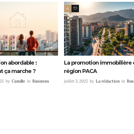
0
0
ion abordable :
La promotion immobilière 
 ça marche ?
région PACA
025
by
Camille
in
Business
juillet 3, 2025
by
La rédaction
in
Bus