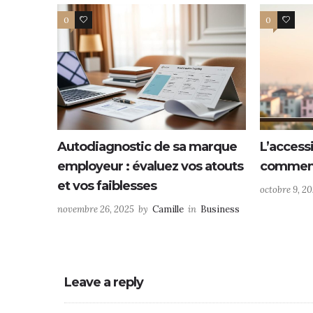
0
0
0
0
Autodiagnostic de sa marque
L’access
employeur : évaluez vos atouts
comment
et vos faiblesses
octobre 9, 2
novembre 26, 2025
by
Camille
in
Business
Leave a reply