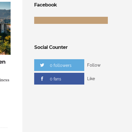
Facebook
Social Counter
en
Follow
0 followers
Like
0 fans
iness