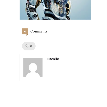
Comments
0
Like!
0
Camille