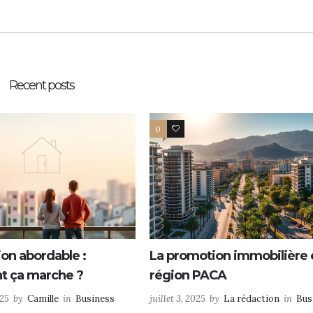
Recent posts
0
0
ion abordable :
La promotion immobilière 
 ça marche ?
région PACA
025
by
Camille
in
Business
juillet 3, 2025
by
La rédaction
in
Bus