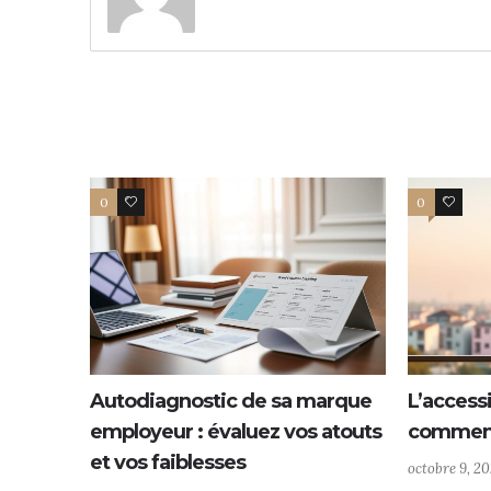
0
0
0
0
Autodiagnostic de sa marque
L’access
employeur : évaluez vos atouts
comment
et vos faiblesses
octobre 9, 2