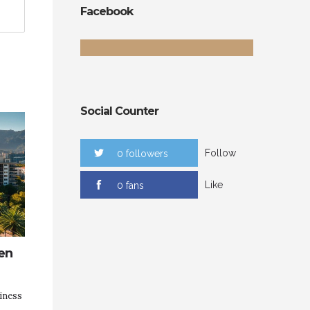
Facebook
Social Counter
Follow
0 followers
Like
0 fans
en
iness